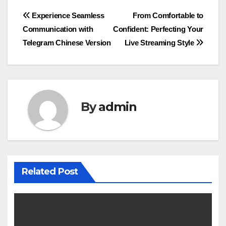
Post
Experience Seamless
From Comfortable to
Communication with
Confident: Perfecting Your
navigation
Telegram Chinese Version
Live Streaming Style
By
admin
Related Post