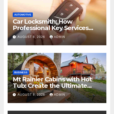
AUTOMOTIVE
Car Locksmith: How
Professional Key Services
Can Help in an Emergency
AUGUST 8, 2026
ADMIN
BUSINESS
Mt Rainier Cabins with Hot
Tub: Create the Ultimate
Cozy Mountain Vacation
AUGUST 8, 2026
ADMIN
Experience