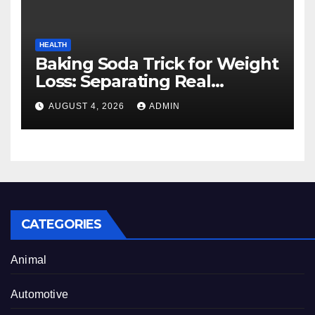
HEALTH
Baking Soda Trick for Weight
Loss: Separating Real
Benefits From Internet Hype
AUGUST 4, 2026
ADMIN
CATEGORIES
Animal
Automotive