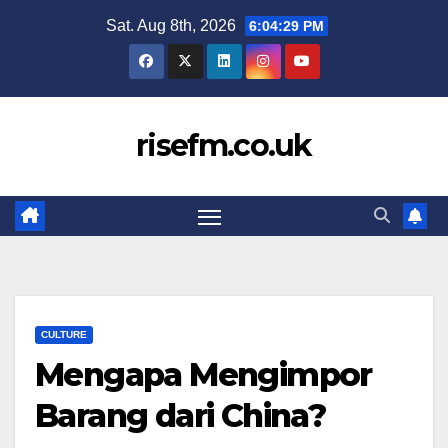
Skip
Sat. Aug 8th, 2026
6:04:29 PM
to
content
risefm.co.uk
CULTURE
Mengapa Mengimpor
Barang dari China?