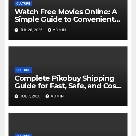
CULTURE
Watch Free Movies Online: A
Simple Guide to Convenient
Movie Streaming Options
JUL 26, 2026
ADMIN
CULTURE
Complete Pikobuy Shipping
Guide for Fast, Safe, and Cost-
Effective Delivery
JUL 7, 2026
ADMIN