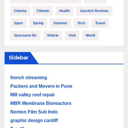
Cinema
Climate
Health
Joystick Reviews
Sport
Spring
Summer
Tech
Travel
Vancouver Bc
Vehicle
Visit
World
Sidebar
french streaming
Packers and Movers in Pune
Mill valley roof repair
MBR Membrane Bioreactors
Nonton Film Sub Indo
graphic design cardiff