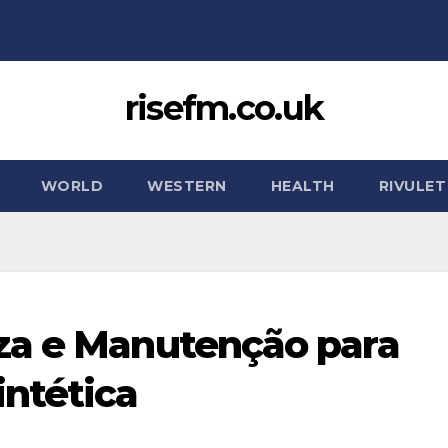
risefm.co.uk
WORLD
WESTERN
HEALTH
RIVULET
za e Manutenção para
ntética