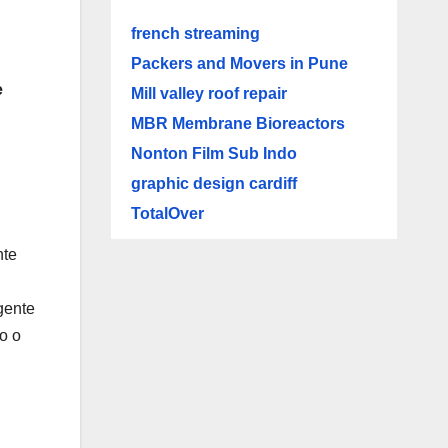
french streaming
Packers and Movers in Pune
e
Mill valley roof repair
MBR Membrane Bioreactors
Nonton Film Sub Indo
graphic design cardiff
TotalOver
nte
gente
o o