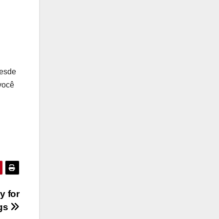
desde
você
y for
ngs