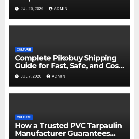
Movie Streaming Options
JUL 26, 2026
ADMIN
CULTURE
Complete Pikobuy Shipping
Guide for Fast, Safe, and Cost-
Effective Delivery
JUL 7, 2026
ADMIN
CULTURE
How a Trusted PVC Tarpaulin
Manufacturer Guarantees