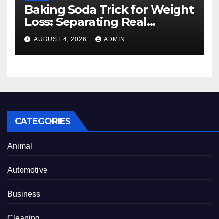
Baking Soda Trick for Weight
Loss: Separating Real
Benefits From Internet Hype
AUGUST 4, 2026
ADMIN
CATEGORIES
Animal
Automotive
Business
Cleaning