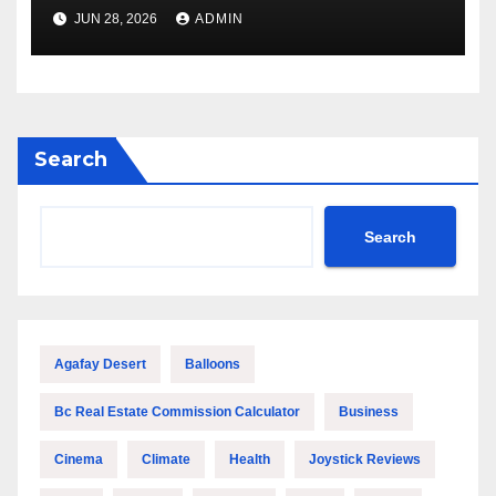
Outstanding Quality and
JUN 28, 2026
ADMIN
Performance
Search
Search
Agafay Desert
Balloons
Bc Real Estate Commission Calculator
Business
Cinema
Climate
Health
Joystick Reviews