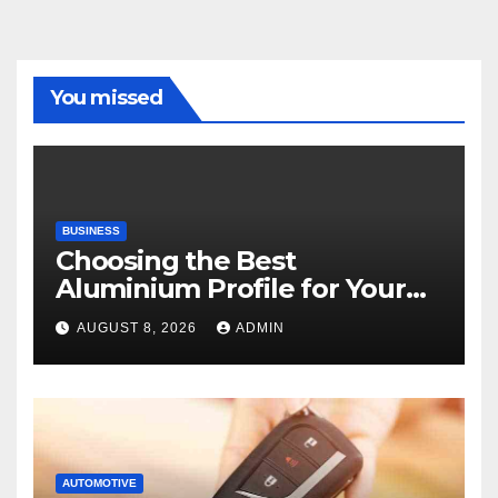
You missed
BUSINESS
Choosing the Best
Aluminium Profile for Your
Project Needs
AUGUST 8, 2026
ADMIN
AUTOMOTIVE