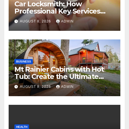
Car Locksmith: How
Professional Key Services
Can Help in an Emergency
AUGUST 8, 2026
ADMIN
BUSINESS
Mt Rainier Cabins with Hot
Tub: Create the Ultimate
Cozy Mountain Vacation
AUGUST 8, 2026
ADMIN
Experience
HEALTH