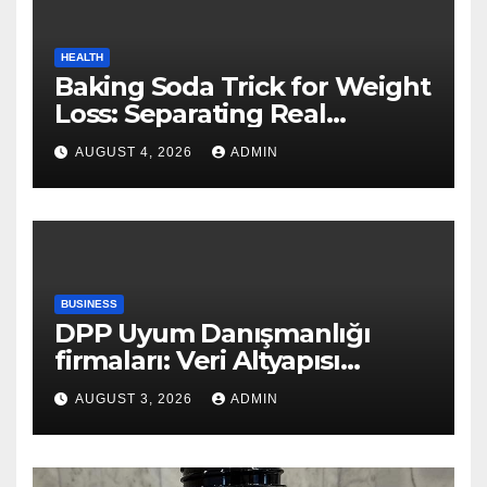
HEALTH
Baking Soda Trick for Weight
Loss: Separating Real
Benefits From Internet Hype
AUGUST 4, 2026
ADMIN
BUSINESS
DPP Uyum Danışmanlığı
firmaları: Veri Altyapısı
Rehberi
AUGUST 3, 2026
ADMIN