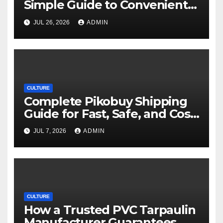
Simple Guide to Convenient
Movie Streaming Options
JUL 26, 2026
ADMIN
CULTURE
Complete Pikobuy Shipping
Guide for Fast, Safe, and Cost-
Effective Delivery
JUL 7, 2026
ADMIN
CULTURE
How a Trusted PVC Tarpaulin
Manufacturer Guarantees