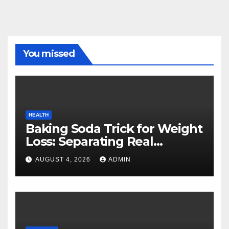
You missed
HEALTH
Baking Soda Trick for Weight
Loss: Separating Real
Benefits From Internet Hype
AUGUST 4, 2026
ADMIN