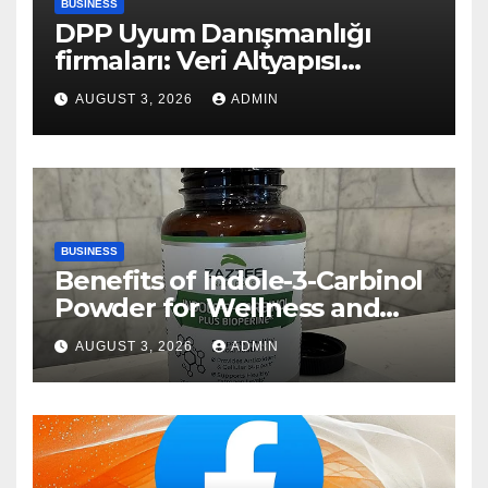
BUSINESS
DPP Uyum Danışmanlığı
firmaları: Veri Altyapısı
Rehberi
AUGUST 3, 2026
ADMIN
BUSINESS
Benefits of Indole-3-Carbinol
Powder for Wellness and
Healthy Lifestyle Support
AUGUST 3, 2026
ADMIN