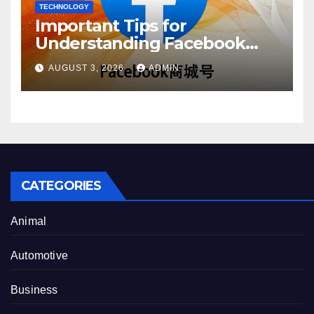
TECHNOLOGY
Important Tips for
Understanding Facebook
Account Purchase Options
AUGUST 3, 2026
ADMIN
CATEGORIES
Animal
Automotive
Business