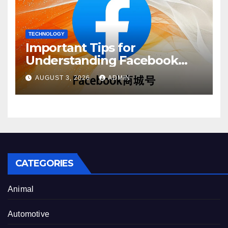
TECHNOLOGY
Important Tips for
Understanding Facebook
Account Purchase Options
AUGUST 3, 2026
ADMIN
CATEGORIES
Animal
Automotive