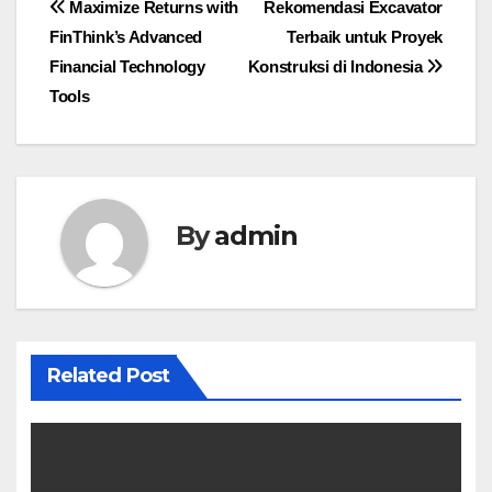
Post
Maximize Returns with
Rekomendasi Excavator
FinThink’s Advanced
Terbaik untuk Proyek
navigation
Financial Technology
Konstruksi di Indonesia
Tools
By
admin
Related Post