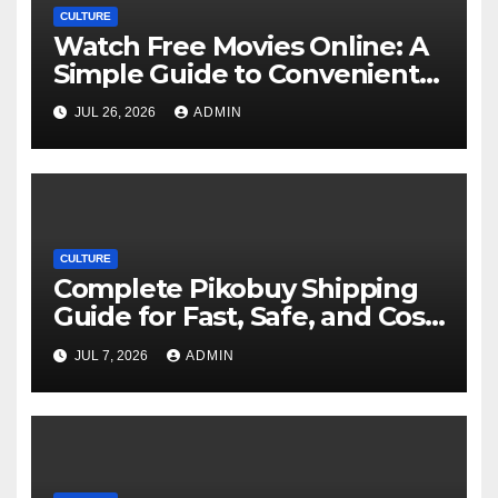
CULTURE
Watch Free Movies Online: A
Simple Guide to Convenient
Movie Streaming Options
JUL 26, 2026
ADMIN
CULTURE
Complete Pikobuy Shipping
Guide for Fast, Safe, and Cost-
Effective Delivery
JUL 7, 2026
ADMIN