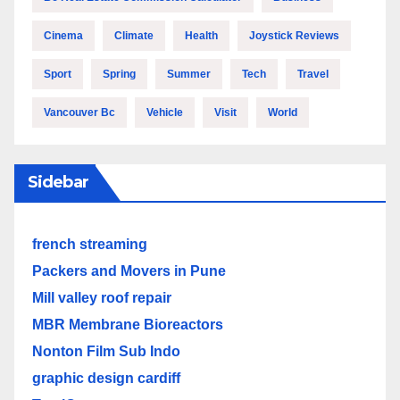
Cinema
Climate
Health
Joystick Reviews
Sport
Spring
Summer
Tech
Travel
Vancouver Bc
Vehicle
Visit
World
Sidebar
french streaming
Packers and Movers in Pune
Mill valley roof repair
MBR Membrane Bioreactors
Nonton Film Sub Indo
graphic design cardiff