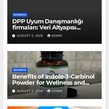
BUSINESS
DPP Uyum Danışmanlığı
firmaları: Veri Altyapısı
Rehberi
AUGUST 3, 2026
ADMIN
BUSINESS
Benefits of Indole-3-Carbinol
Powder for Wellness and
Healthy Lifestyle Support
AUGUST 3, 2026
ADMIN