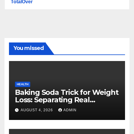
TotalOver
You missed
HEALTH
Baking Soda Trick for Weight
Loss: Separating Real
Benefits From Internet Hype
AUGUST 4, 2026
ADMIN