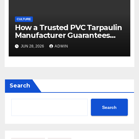
CULTURE
How a Trusted PVC Tarpaulin
Manufacturer Guarantees
Outstanding Quality and
JUN 28, 2026
ADMIN
Performance
Search
Search