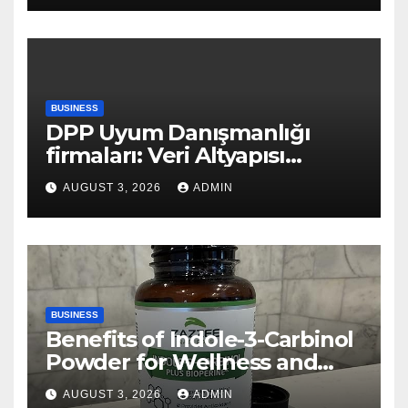
BUSINESS
DPP Uyum Danışmanlığı
firmaları: Veri Altyapısı
Rehberi
AUGUST 3, 2026
ADMIN
BUSINESS
Benefits of Indole-3-Carbinol
Powder for Wellness and
Healthy Lifestyle Support
AUGUST 3, 2026
ADMIN