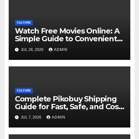
CULTURE
Watch Free Movies Online: A
Simple Guide to Convenient
Movie Streaming Options
JUL 26, 2026
ADMIN
CULTURE
Complete Pikobuy Shipping
Guide for Fast, Safe, and Cost-
Effective Delivery
JUL 7, 2026
ADMIN