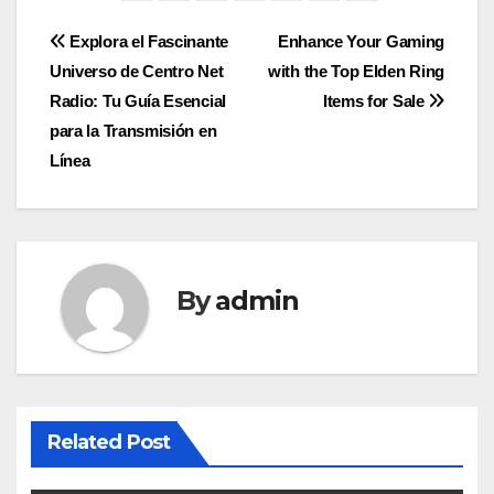
Post
Explora el Fascinante
Enhance Your Gaming
Universo de Centro Net
with the Top Elden Ring
navigation
Radio: Tu Guía Esencial
Items for Sale
para la Transmisión en
Línea
By
admin
Related Post