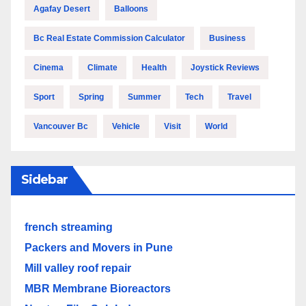
Agafay Desert
Balloons
Bc Real Estate Commission Calculator
Business
Cinema
Climate
Health
Joystick Reviews
Sport
Spring
Summer
Tech
Travel
Vancouver Bc
Vehicle
Visit
World
Sidebar
french streaming
Packers and Movers in Pune
Mill valley roof repair
MBR Membrane Bioreactors