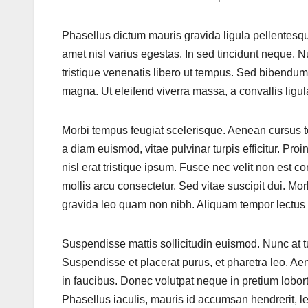
Phasellus dictum mauris gravida ligula pellentesque
amet nisl varius egestas. In sed tincidunt neque. Nu
tristique venenatis libero ut tempus. Sed bibendum 
magna. Ut eleifend viverra massa, a convallis ligu
Morbi tempus feugiat scelerisque. Aenean cursus t
a diam euismod, vitae pulvinar turpis efficitur. Proi
nisl erat tristique ipsum. Fusce nec velit non est 
mollis arcu consectetur. Sed vitae suscipit dui. Morb
gravida leo quam non nibh. Aliquam tempor lectus
Suspendisse mattis sollicitudin euismod. Nunc at t
Suspendisse et placerat purus, et pharetra leo. Ae
in faucibus. Donec volutpat neque in pretium lobort
Phasellus iaculis, mauris id accumsan hendrerit, le