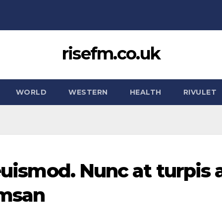
risefm.co.uk
WORLD
WESTERN
HEALTH
RIVULET
 euismod. Nunc at turpis 
umsan