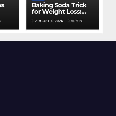
ns
Baking Soda Trick
for Weight Loss:
mate
Separating Real
N
AUGUST 4, 2026
ADMIN
Benefits From
ience
Internet Hype