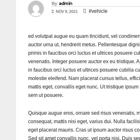
By
admin
#vehicle
NOV 9, 2021
ed volutpat augue eu quam tincidunt, vel condimentu
auctor urna ut, hendrerit metus. Pellentesque dig
primis in faucibus orci luctus et ultrices posuere
venenatis. Integer posuere auctor ex eu tristique.
in faucibus orci luctus et ultrices posuere cubili
molestie eleifend. Nam placerat cursus tellus, effici
mattis eget, convallis eget nunc. Ut tristique ipsum 
sem ut posuere.
Quisque augue eros, ornare sed risus venenatis, mat
consequat, mattis nisi eget, varius dui. Nulla facil
eget placerat mauris. Cras ut ipsum auctor risus con
Sed sit amet convallis nunc, vel porta nisi. Duis sed