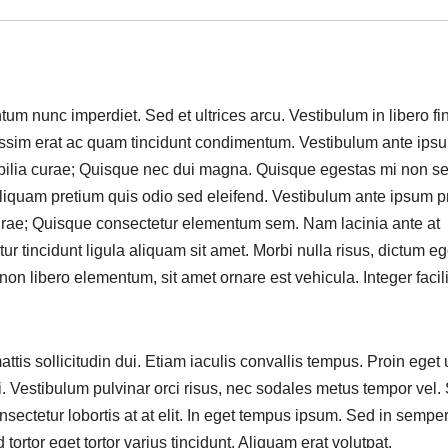
m nunc imperdiet. Sed et ultrices arcu. Vestibulum in libero fi
nissim erat ac quam tincidunt condimentum. Vestibulum ante ips
 cubilia curae; Quisque nec dui magna. Quisque egestas mi non 
 Aliquam pretium quis odio sed eleifend. Vestibulum ante ipsum p
a curae; Quisque consectetur elementum sem. Nam lacinia ante at
tur tincidunt ligula aliquam sit amet. Morbi nulla risus, dictum eg
non libero elementum, sit amet ornare est vehicula. Integer facili
tis sollicitudin dui. Etiam iaculis convallis tempus. Proin eget
isi. Vestibulum pulvinar orci risus, nec sodales metus tempor vel.
sectetur lobortis at at elit. In eget tempus ipsum. Sed in semper
 tortor eget tortor varius tincidunt. Aliquam erat volutpat.