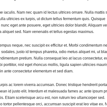
 iaculis. Nam nec quam id lectus ultrices ornare. Nulla mattis s
lla ultricies ex turpis, ut dictum tellus fermentum quis. Quisque
nunc eget ante posuere, eget ultricies dolor blandit. Aliquam ve
la aliquet sed. Nam venenatis et tellus egestas maximus.
empus neque, nec suscipit ex efficitur et. Morbi condimentum n
n sodales, justo id tempus pharetra, odio metus aliquet mi, ut bla
condimentum pretium. Nulla consequat leo at lacus consectetur, e
i porttitor, nisl eget rhoncus mollis, ligula sapien ultricies mauri
 in ante consectetur elementum et sed diam.
urpis ac lorem viverra accumsan. Donec tristique hendrerit porta
nean id justo elit. Interdum et malesuada fames ac ante ipsum p
is. Etiam scelerisque arcu est, non rutrum leo ullamcorper sed.
o tortor pellentesque orci, accumsan suscipit erat leo vitae ex.