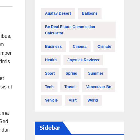
Agafay Desert
Balloons
Bc Real Estate Commission
Calculator
nibus,
um
Business
Cinema
Climate
semper
Health
Joystick Reviews
rimis
Sport
Spring
Summer
et
sis ut
Tech
Travel
Vancouver Bc
Vehicle
Visit
World
 urna
 Sed
Sidebar
 dui.