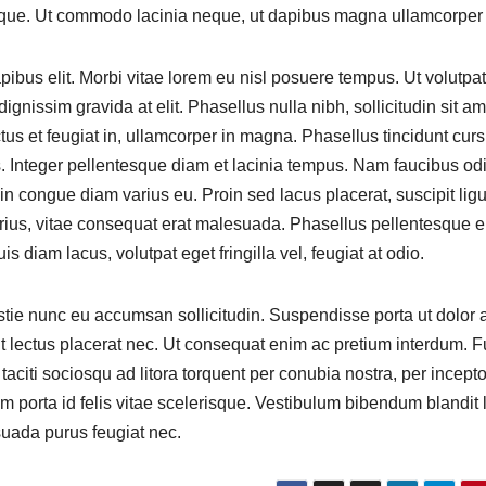
sque. Ut commodo lacinia neque, ut dapibus magna ullamcorper 
ibus elit. Morbi vitae lorem eu nisl posuere tempus. Ut volutpat
ignissim gravida at elit. Phasellus nulla nibh, sollicitudin sit am
uctus et feugiat in, ullamcorper in magna. Phasellus tincidunt cur
us. Integer pellentesque diam et lacinia tempus. Nam faucibus od
in congue diam varius eu. Proin sed lacus placerat, suscipit lig
 varius, vitae consequat erat malesuada. Phasellus pellentesque 
 diam lacus, volutpat eget fringilla vel, feugiat at odio.
stie nunc eu accumsan sollicitudin. Suspendisse porta ut dolor a
dunt lectus placerat nec. Ut consequat enim ac pretium interdum. 
nt taciti sociosqu ad litora torquent per conubia nostra, per incept
am porta id felis vitae scelerisque. Vestibulum bibendum blandit
suada purus feugiat nec.