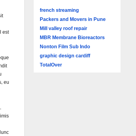
french streaming
it
Packers and Movers in Pune
Mill valley roof repair
l est
MBR Membrane Bioreactors
Nonton Film Sub Indo
graphic design cardiff
eque
TotalOver
ndit
u
s, eu
.
rimis
 Nunc