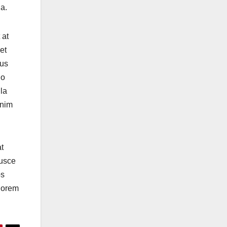
a.
 at
et
sus
io
ula
enim
t
Fusce
os
 lorem