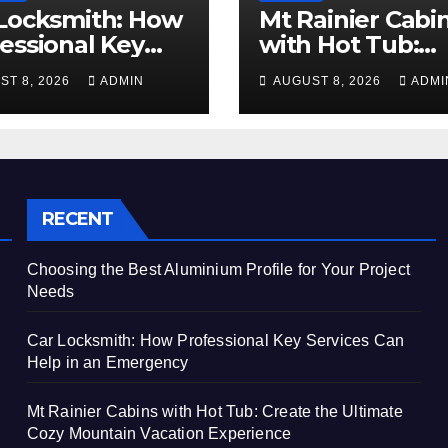
Locksmith: How
Mt Rainier Cabi
essional Key
with Hot Tub:
ices Can Help in
Create the Ulti
ST 8, 2026
ADMIN
AUGUST 8, 2026
ADMI
Emergency
Cozy Mountain
Vacation Exper
RECENT
Choosing the Best Aluminium Profile for Your Project
Needs
Car Locksmith: How Professional Key Services Can
Help in an Emergency
Mt Rainier Cabins with Hot Tub: Create the Ultimate
Cozy Mountain Vacation Experience