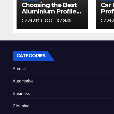
Choosing the Best
Car 
Aluminium Profile
Prof
for Your Project
Serv
AUGUST 8, 2026
ADMIN
AUGU
Needs
an 
CATEGORIES
Animal
Automotive
Business
Cleaning