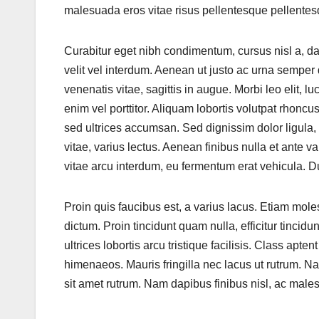
malesuada eros vitae risus pellentesque pellente
Curabitur eget nibh condimentum, cursus nisl a, dap
velit vel interdum. Aenean ut justo ac urna semper d
venenatis vitae, sagittis in augue. Morbi leo elit, l
enim vel porttitor. Aliquam lobortis volutpat rhonc
sed ultrices accumsan. Sed dignissim dolor ligula, 
vitae, varius lectus. Aenean finibus nulla et ante
vitae arcu interdum, eu fermentum erat vehicula. Duis
Proin quis faucibus est, a varius lacus. Etiam mole
dictum. Proin tincidunt quam nulla, efficitur tinci
ultrices lobortis arcu tristique facilisis. Class apte
himenaeos. Mauris fringilla nec lacus ut rutrum. N
sit amet rutrum. Nam dapibus finibus nisl, ac male