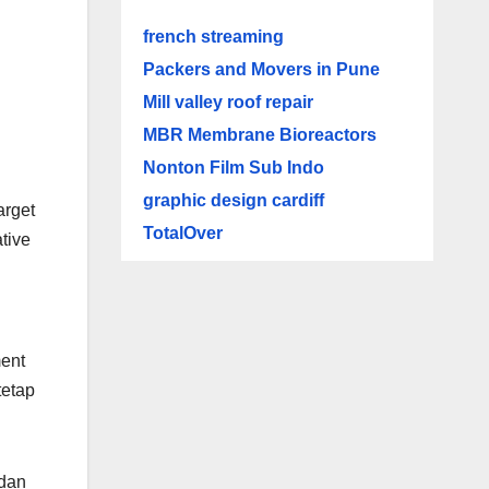
french streaming
Packers and Movers in Pune
Mill valley roof repair
MBR Membrane Bioreactors
Nonton Film Sub Indo
graphic design cardiff
arget
TotalOver
tive
ment
tetap
 dan