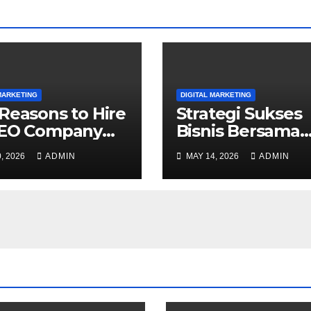
MARKETING
DIGITAL MARKETING
Reasons to Hire
Strategi Sukses
SEO Company
Bisnis Bersama
Your Business
Advertising Age
, 2026
ADMIN
MAY 14, 2026
ADMIN
Indonesia di Era
Digital