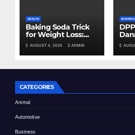
HEALTH
BUSINES
Baking Soda Trick
DPP
for Weight Loss:
Dan
Separating Real
firm
AUGUST 4, 2026
ADMIN
AUGU
Benefits From
Alty
Internet Hype
CATEGORIES
Animal
Automotive
Business