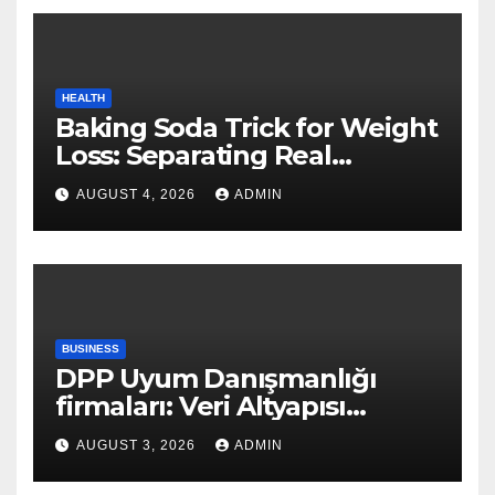
HEALTH
Baking Soda Trick for Weight
Loss: Separating Real
Benefits From Internet Hype
AUGUST 4, 2026
ADMIN
BUSINESS
DPP Uyum Danışmanlığı
firmaları: Veri Altyapısı
Rehberi
AUGUST 3, 2026
ADMIN