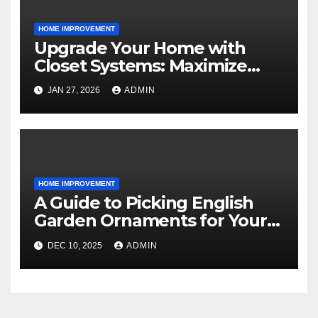
HOME IMPROVEMENT
Upgrade Your Home with
Closet Systems: Maximize
Storage and Style
JAN 27, 2026
ADMIN
HOME IMPROVEMENT
A Guide to Picking English
Garden Ornaments for Your
American Home
DEC 10, 2025
ADMIN