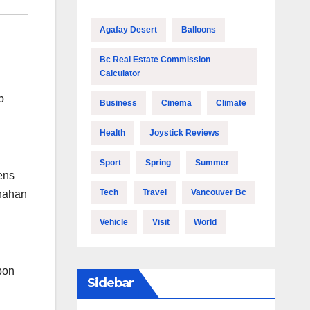
Agafay Desert
Balloons
Bc Real Estate Commission
Calculator
p
Business
Cinema
Climate
Health
Joystick Reviews
Sport
Spring
Summer
ens
Tech
Travel
Vancouver Bc
enahan
Vehicle
Visit
World
bon
Sidebar