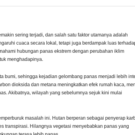
kin sering terjadi, dan salah satu faktor utamanya adalah
aruhi cuaca secara lokal, tetapi juga berdampak luas terhada
Memahami hubungan panas ekstrem dengan perubahan iklim
untuk menghadapinya.
ta bumi, sehingga kejadian gelombang panas menjadi lebih int
i karbon dioksida dan metana meningkatkan efek rumah kaca, m
s. Akibatnya, wilayah yang sebelumnya sejuk kini mulai
memperburuk masalah ini. Hutan berperan sebagai penyerap kar
ses transpirasi. Hilangnya vegetasi menyebabkan panas yang
gkungan terasa lebih panas.