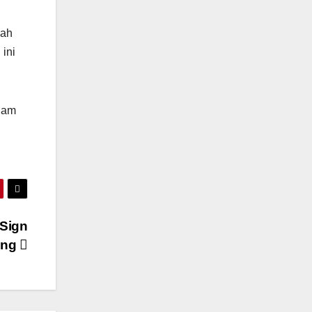
mah
ini
 jam
 Sign
ting