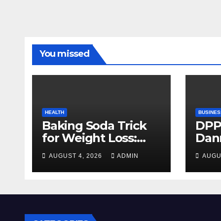
You missed
HEALTH
BUSINES
Baking Soda Trick
DPP
for Weight Loss:
Dan
Separating Real
firm
AUGUST 4, 2026
ADMIN
AUGU
Benefits From
Alty
Internet Hype