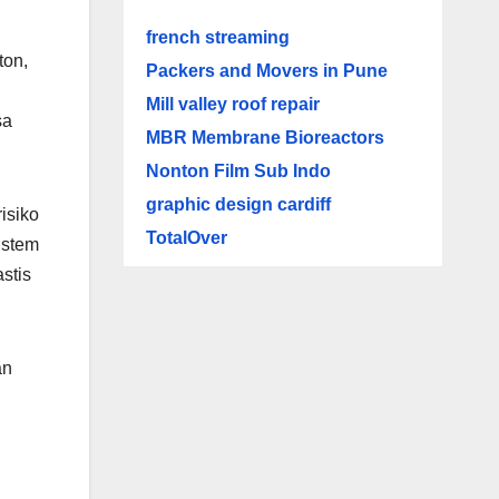
french streaming
ton,
Packers and Movers in Pune
Mill valley roof repair
sa
MBR Membrane Bioreactors
Nonton Film Sub Indo
graphic design cardiff
isiko
TotalOver
istem
stis
an