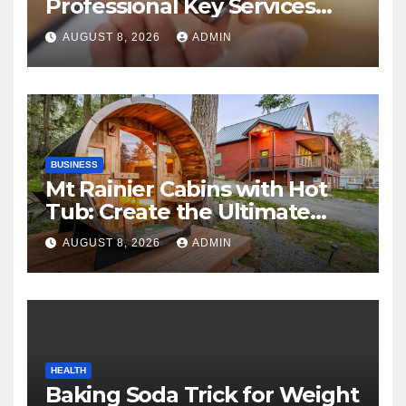
Professional Key Services
Can Help in an Emergency
AUGUST 8, 2026
ADMIN
BUSINESS
Mt Rainier Cabins with Hot
Tub: Create the Ultimate
Cozy Mountain Vacation
AUGUST 8, 2026
ADMIN
Experience
HEALTH
Baking Soda Trick for Weight