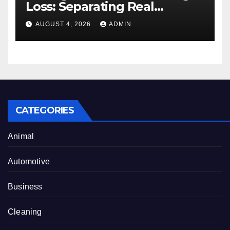
Loss: Separating Real
Benefits From Internet Hype
AUGUST 4, 2026
ADMIN
CATEGORIES
Animal
Automotive
Business
Cleaning