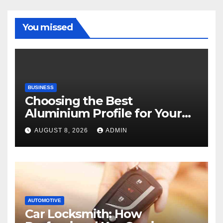
You missed
BUSINESS
Choosing the Best
Aluminium Profile for Your
Project Needs
AUGUST 8, 2026
ADMIN
AUTOMOTIVE
Car Locksmith: How