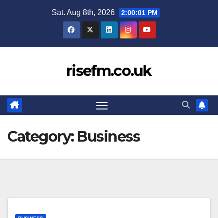
Skip
Sat. Aug 8th, 2026
2:00:01 PM
to
content
risefm.co.uk
Category:
Business