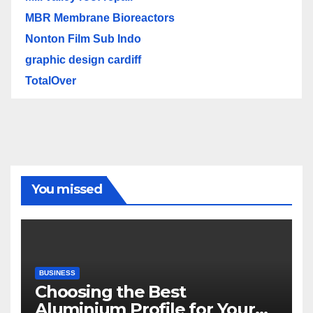
MBR Membrane Bioreactors
Nonton Film Sub Indo
graphic design cardiff
TotalOver
You missed
BUSINESS
Choosing the Best
Aluminium Profile for Your