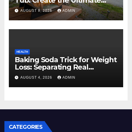
Tub: Create the Ultimate
Cozy Mountain Vacation
AUGUST 8, 2026
ADMIN
Experience
HEALTH
Baking Soda Trick for Weight
Loss: Separating Real
Benefits From Internet Hype
AUGUST 4, 2026
ADMIN
CATEGORIES