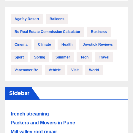
Agafay Desert
Balloons
Bc Real Estate Commission Calculator
Business
Cinema
Climate
Health
Joystick Reviews
Sport
Spring
Summer
Tech
Travel
Vancouver Bc
Vehicle
Visit
World
Sidebar
french streaming
Packers and Movers in Pune
Mill valley roof repair