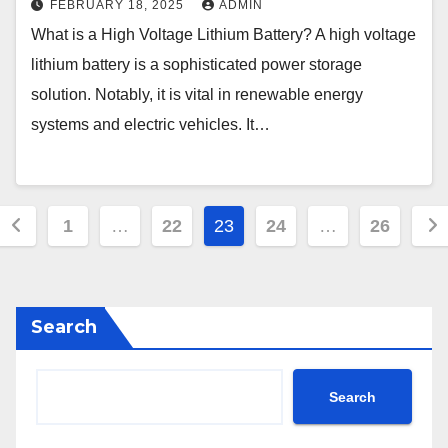
FEBRUARY 18, 2025
ADMIN
What is a High Voltage Lithium Battery? A high voltage
lithium battery is a sophisticated power storage
solution. Notably, it is vital in renewable energy
systems and electric vehicles. It…
Posts
1
…
22
23
24
…
26
pagination
Search
Search